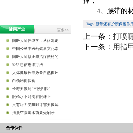
撑；
4、腰带的材
Tags:
腰带还有护腰保暖作
健康产业
更多>>
上一条：
打喷
国医大师任继学：从伏邪论
下一条：
用指
中国公民中医药健康文化素
国医大师颜正华治疗便秘的
经络息信思维疗法
人体健康长寿必备自然循环
白领均衡饮食
长寿要做到“三慢四快”
眼药水不能滴在眼珠上
只有听力受阻时才需要掏耳
清晨空腹喝水前要先刷牙
合作伙伴