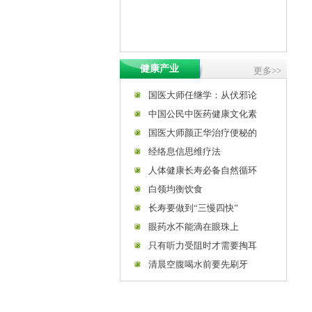
健康产业
更多>>
国医大师任继学：从伏邪论
中国公民中医药健康文化素
国医大师颜正华治疗便秘的
经络息信思维疗法
人体健康长寿必备自然循环
白领均衡饮食
长寿要做到“三慢四快”
眼药水不能滴在眼珠上
只有听力受阻时才需要掏耳
清晨空腹喝水前要先刷牙