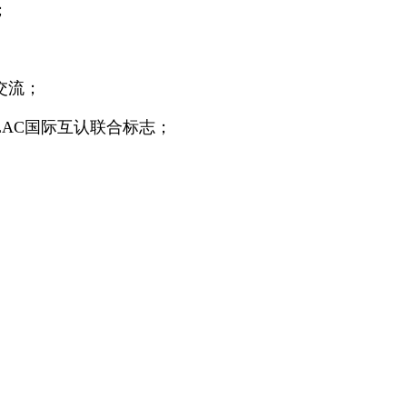
；
交流；
LAC国际互认联合标志；