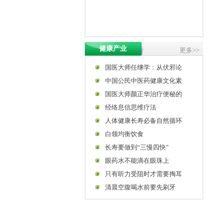
健康产业
更多>>
国医大师任继学：从伏邪论
中国公民中医药健康文化素
国医大师颜正华治疗便秘的
经络息信思维疗法
人体健康长寿必备自然循环
白领均衡饮食
长寿要做到“三慢四快”
眼药水不能滴在眼珠上
只有听力受阻时才需要掏耳
清晨空腹喝水前要先刷牙